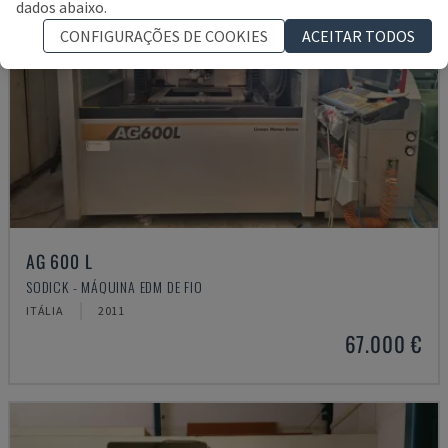
dados abaixo.
CONFIGURAÇÕES DE COOKIES
ACEITAR TODOS
AG 600 L
SODICK - MÁQUINA EDM DE FIO
ITÁLIA
2011
67.000 €