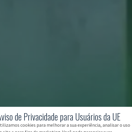
Aviso de Privacidade para Usuários da UE
tilizamos cookies para melhorar a sua experiência, analisar o uso
o site e para fins de marketing. Você pode gerenciar suas