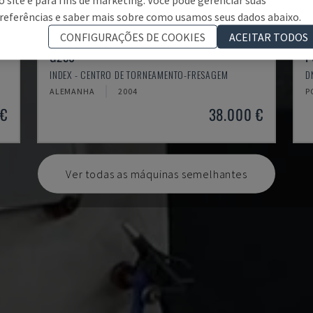
referências e saber mais sobre como usamos seus dados abaixo.
CONFIGURAÇÕES DE COOKIES
ACEITAR TODOS
G250
P
INDEX - CENTRO DE TORNEAMENTO-FRESAGEM
D
ALEMANHA
2004
P
 €
38.000 €
Ver todas as máquinas semelhantes