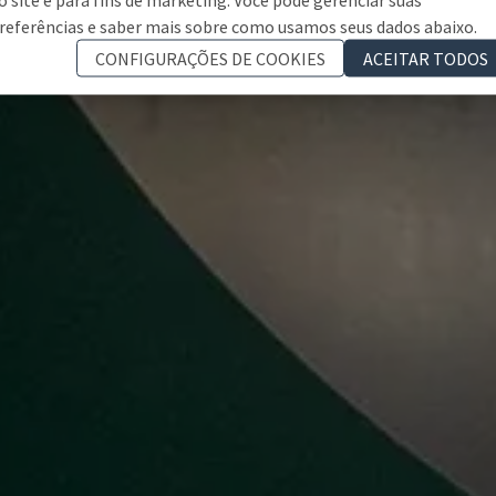
referências e saber mais sobre como usamos seus dados abaixo.
CONFIGURAÇÕES DE COOKIES
ACEITAR TODOS