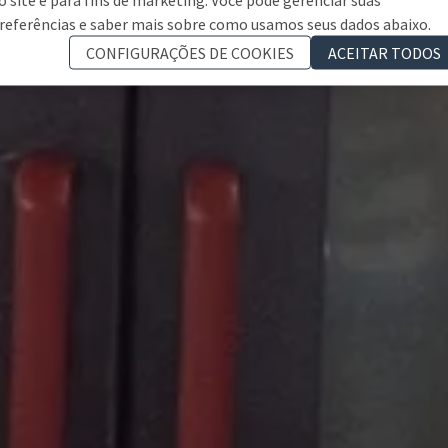
referências e saber mais sobre como usamos seus dados abaixo.
CONFIGURAÇÕES DE COOKIES
ACEITAR TODOS