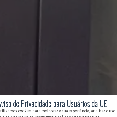
Aviso de Privacidade para Usuários da UE
tilizamos cookies para melhorar a sua experiência, analisar o uso
o site e para fins de marketing. Você pode gerenciar suas