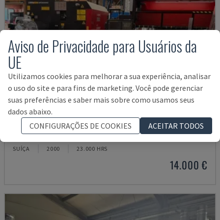
Aviso de Privacidade para Usuários da
UE
Utilizamos cookies para melhorar a sua experiência, analisar
o uso do site e para fins de marketing. Você pode gerenciar
suas preferências e saber mais sobre como usamos seus
dados abaixo.
LC-2415ΑIII
CONFIGURAÇÕES DE COOKIES
ACEITAR TODOS
AMADA - MÁQUINA DE CORTE A LASER CO2
SUÍÇA
2000
23.000 HRS
14.000 €