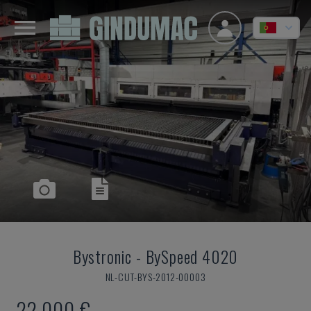
Bystronic
-
BySpeed 4020
NL-CUT-BYS-2012-00003
22.000 €