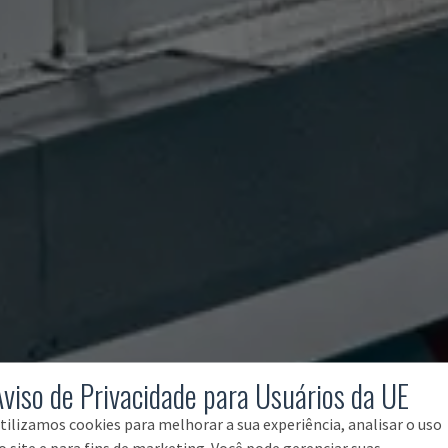
Aviso de Privacidade para Usuários da UE
tilizamos cookies para melhorar a sua experiência, analisar o uso
o site e para fins de marketing. Você pode gerenciar suas