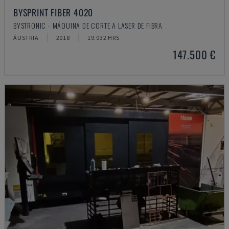
BYSPRINT FIBER 4020
BYSTRONIC - MÁQUINA DE CORTE A LASER DE FIBRA
ÁUSTRIA
2018
19.032 HRS
147.500 €