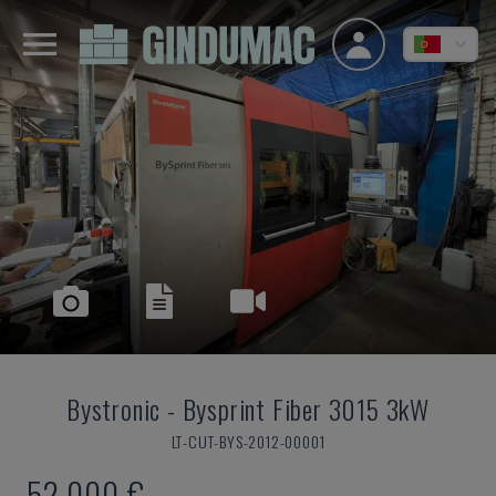
Bystronic
-
Bysprint Fiber 3015 3kW
LT-CUT-BYS-2012-00001
52.000 €