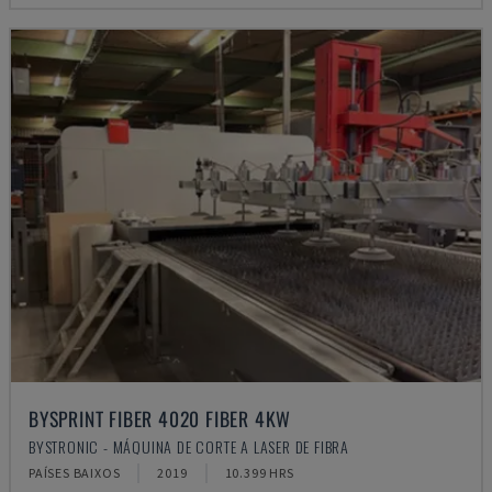
BYSPRINT FIBER 4020 FIBER 4KW
BYSTRONIC - MÁQUINA DE CORTE A LASER DE FIBRA
PAÍSES BAIXOS
2019
10.399 HRS