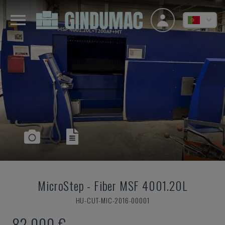
MicroStep
-
Fiber MSF 4001.20L
HU-CUT-MIC-2016-00001
82.000 €