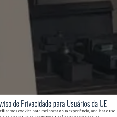
Aviso de Privacidade para Usuários da UE
tilizamos cookies para melhorar a sua experiência, analisar o uso
o site e para fins de marketing. Você pode gerenciar suas