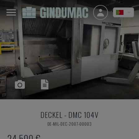
DECKEL
-
DMC 104V
DE-MIL-DEC-2007-00003
24.500 €