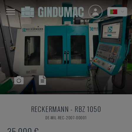
RECKERMANN
-
RBZ 1050
DE-MIL-REC-2007-00001
35.000 €