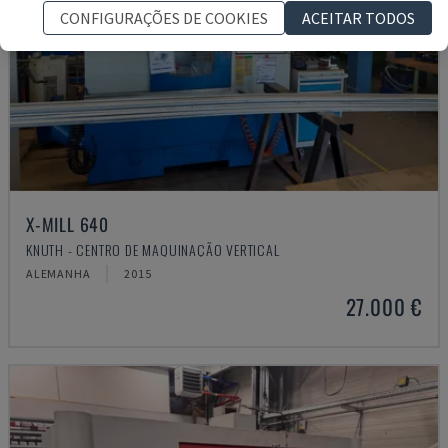
CONFIGURAÇÕES DE COOKIES
ACEITAR TODOS
X-MILL 640
KNUTH - CENTRO DE MAQUINAÇÃO VERTICAL
ALEMANHA
2015
27.000 €