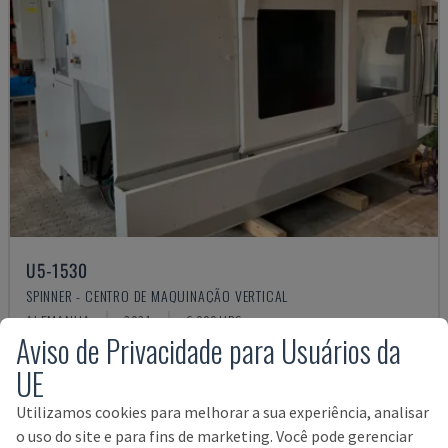
U5-1530
SPINNER - CENTRO DE MAQUINAÇÃO VERTICAL
ALEMANHA
2021
6.000 HRS
Aviso de Privacidade para Usuários da
145.000 €
UE
Utilizamos cookies para melhorar a sua experiência, analisar
o uso do site e para fins de marketing. Você pode gerenciar