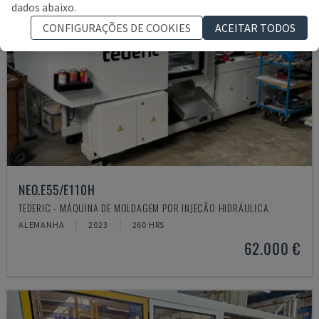
dados abaixo.
CONFIGURAÇÕES DE COOKIES
ACEITAR TODOS
NEO.E55/E110H
TEDERIC - MÁQUINA DE MOLDAGEM POR INJEÇÃO HIDRÁULICA
ALEMANHA
2023
260 HRS
62.000 €