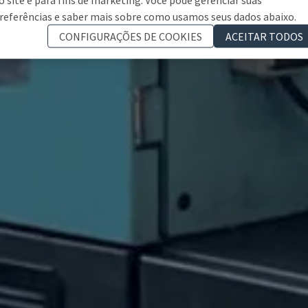
referências e saber mais sobre como usamos seus dados abaixo.
CONFIGURAÇÕES DE COOKIES
ACEITAR TODOS