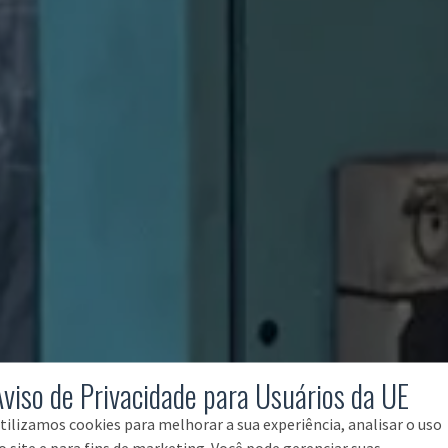
Aviso de Privacidade para Usuários da UE
tilizamos cookies para melhorar a sua experiência, analisar o uso
o site e para fins de marketing. Você pode gerenciar suas