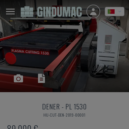
DENER
-
PL 1530
HU-CUT-DEN-2019-00001
89.000 €