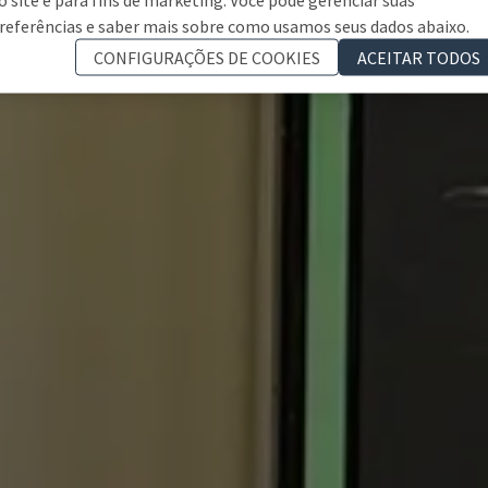
referências e saber mais sobre como usamos seus dados abaixo.
CONFIGURAÇÕES DE COOKIES
ACEITAR TODOS