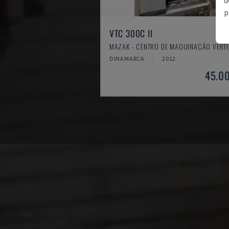
p
VTC 300C II
MAZAK - CENTRO DE MAQUINAÇÃO VERT
DINAMARCA
2012
45.0