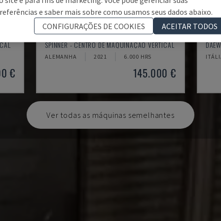
referências e saber mais sobre como usamos seus dados abaixo.
CONFIGURAÇÕES DE COOKIES
ACEITAR TODOS
U5-1530
MYN
ICAL
SPINNER - CENTRO DE MAQUINAÇÃO VERTICAL
DAEW
ALEMANHA
2021
6.000 HRS
ITÁL
00 €
145.000 €
Ver todas as máquinas semelhantes