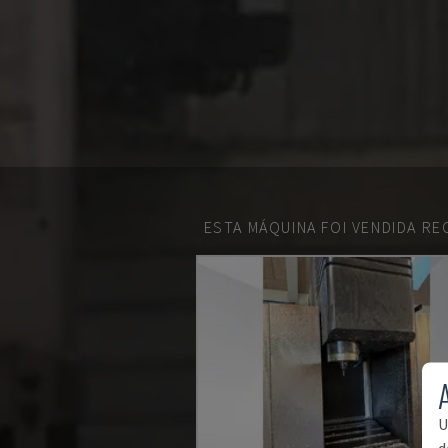
ESTA MÁQUINA FOI VENDIDA R
U
d