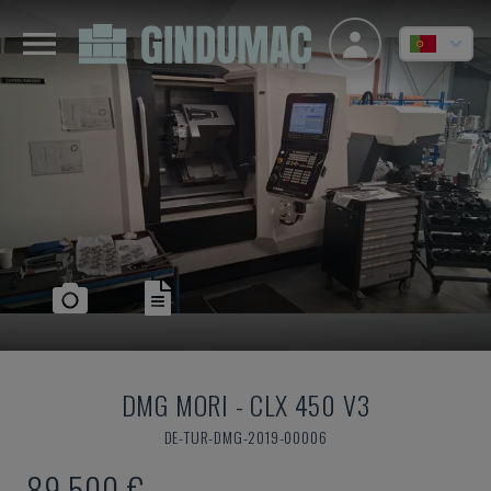
DMG MORI
-
CLX 450 V3
DE-TUR-DMG-2019-00006
89.500 €