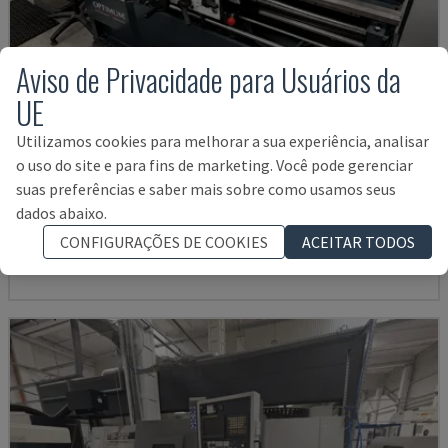
Aviso de Privacidade para Usuários da
UE
Utilizamos cookies para melhorar a sua experiência, analisar
o uso do site e para fins de marketing. Você pode gerenciar
TH 4610
suas preferências e saber mais sobre como usamos seus
OPTIMUM - TORNOS HORIZONTAIS
dados abaixo.
ALEMANHA
2018
CONFIGURAÇÕES DE COOKIES
ACEITAR TODOS
12.000 €