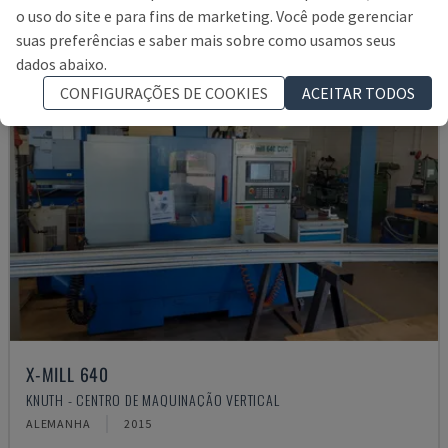
o uso do site e para fins de marketing. Você pode gerenciar
suas preferências e saber mais sobre como usamos seus
dados abaixo.
CONFIGURAÇÕES DE COOKIES
ACEITAR TODOS
X-MILL 640
KNUTH - CENTRO DE MAQUINAÇÃO VERTICAL
ALEMANHA
2015