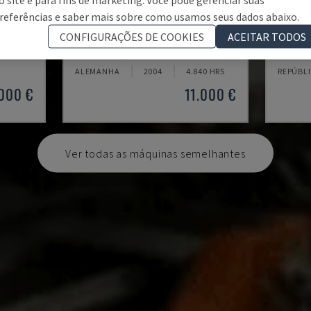
referências e saber mais sobre como usamos seus dados abaixo.
BLP 600/3S
GAMMA
CONFIGURAÇÕES DE COOKIES
ACEITAR TODOS
TA
MYLÄP - MÁQUINA-FERRAMENTA
KOMAX 
ALEMANHA
2004
4.840 HRS
REPÚBL
000 €
11.000 €
Ver todas as máquinas semelhantes