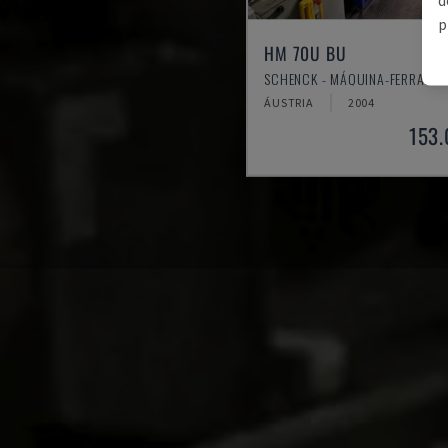
p
HM 70U BU
SCHENCK - MÁQUINA-FERRAMEN
ÁUSTRIA
2004
153.