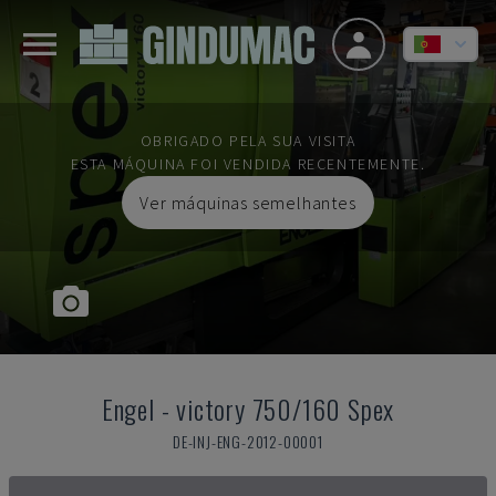
OBRIGADO PELA SUA VISITA
ESTA MÁQUINA FOI VENDIDA RECENTEMENTE.
Ver máquinas semelhantes
Engel
-
victory 750/160 Spex
DE-INJ-ENG-2012-00001