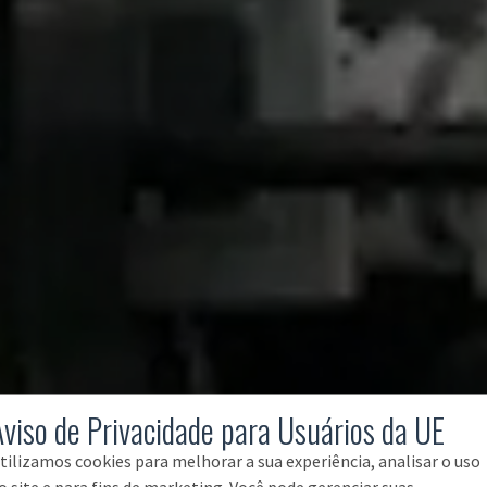
Aviso de Privacidade para Usuários da UE
tilizamos cookies para melhorar a sua experiência, analisar o uso
o site e para fins de marketing. Você pode gerenciar suas