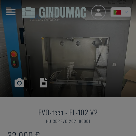
EVO-tech
-
EL-102 V2
HU-3DP-EVO-2021-00001
32.000 €