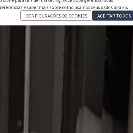
referências e saber mais sobre como usamos seus dados abaixo.
CONFIGURAÇÕES DE COOKIES
ACEITAR TODOS