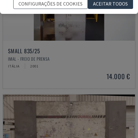
CONFIGURAÇÕES DE COOKIES
ACEITAR TODOS
SMALL 835/25
IMAL - FREIO DE PRENSA
ITÁLIA
2001
14.000 €