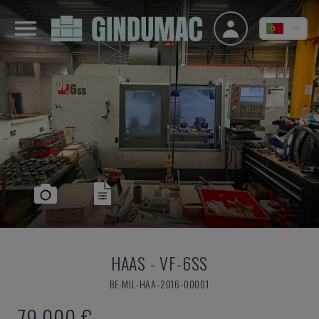
HAAS
-
VF-6SS
BE-MIL-HAA-2016-00001
79.000 €