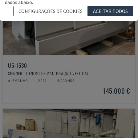
dados abaixo.
CONFIGURAÇÕES DE COOKIES
ACEITAR TODOS
U5-1530
SPINNER - CENTRO DE MAQUINAÇÃO VERTICAL
ALEMANHA
2021
6.000 HRS
145.000 €