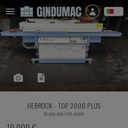
HEBROCK
-
TOP 2000 PLUS
DE-EDG-HEB-2015-00001
10.000 €