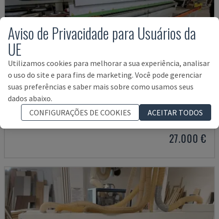
Aviso de Privacidade para Usuários da
UE
Utilizamos cookies para melhorar a sua experiência, analisar
o uso do site e para fins de marketing. Você pode gerenciar
suas preferências e saber mais sobre como usamos seus
JADE 340
dados abaixo.
BIESSE - FITADORA
CONFIGURAÇÕES DE COOKIES
ACEITAR TODOS
POLÓNIA
2018
4.832 HRS
27.000 €