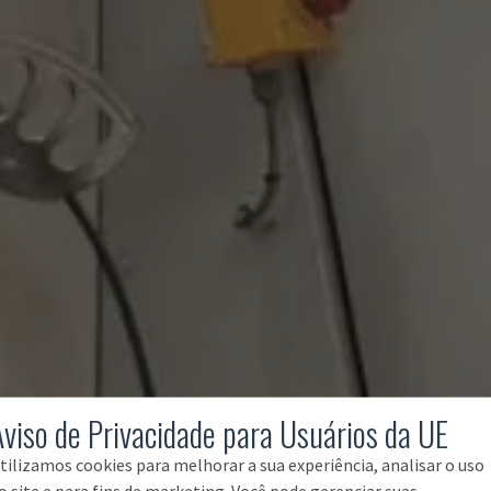
Aviso de Privacidade para Usuários da UE
tilizamos cookies para melhorar a sua experiência, analisar o uso
o site e para fins de marketing. Você pode gerenciar suas