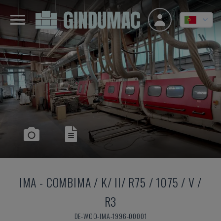
IMA
-
COMBIMA / K/ II/ R75 / 1075 / V /
R3
DE-WOO-IMA-1996-00001