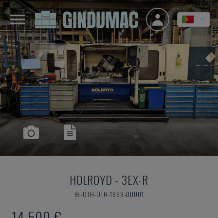
HOLROYD
-
3EX-R
BE-OTH-OTH-1999-00001
14.500 €