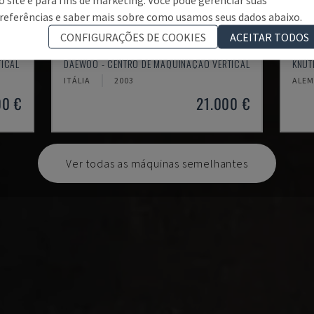
referências e saber mais sobre como usamos seus dados abaixo.
CONFIGURAÇÕES DE COOKIES
ACEITAR TODOS
MYNX 550
X-M
TICAL
DAEWOO - CENTRO DE MAQUINAÇÃO VERTICAL
KNUT
ITÁLIA
2003
ALE
00 €
21.000 €
Ver todas as máquinas semelhantes