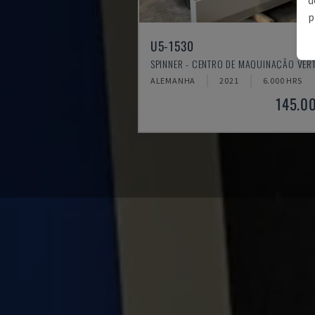
p
U5-1530
SPINNER - CENTRO DE MAQUINAÇÃO VER
ALEMANHA
2021
6.000 HRS
145.0