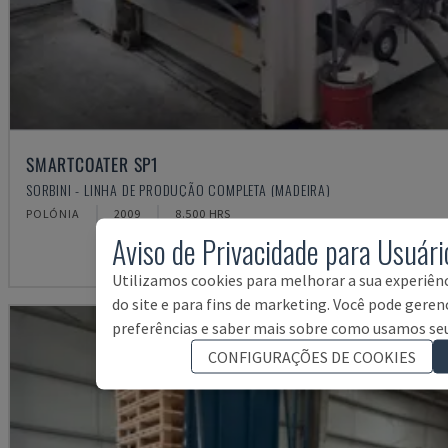
SMARTCOATER SP1
SORBINI - LINHA DE PRODUÇÃO COMPLETA (MADEIRA)
POLÓNIA
2009
8.500 HRS
Aviso de Privacidade para Usuári
Utilizamos cookies para melhorar a sua experiênci
do site e para fins de marketing. Você pode geren
preferências e saber mais sobre como usamos seu
CONFIGURAÇÕES DE COOKIES