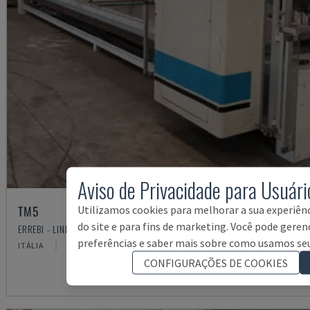
Aviso de Privacidade para Usuári
TM5
Utilizamos cookies para melhorar a sua experiênci
do site e para fins de marketing. Você pode geren
ERREBI - LINHA DE PRODUÇÃO COMPLETA (MADEIRA)
preferências e saber mais sobre como usamos seu
ITÁLIA
2000
CONFIGURAÇÕES DE COOKIES