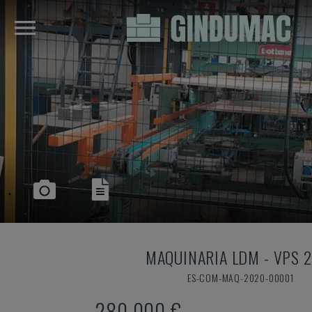
MAQUINARIA LDM
-
VPS 
ES-COM-MAQ-2020-00001
280.000 €