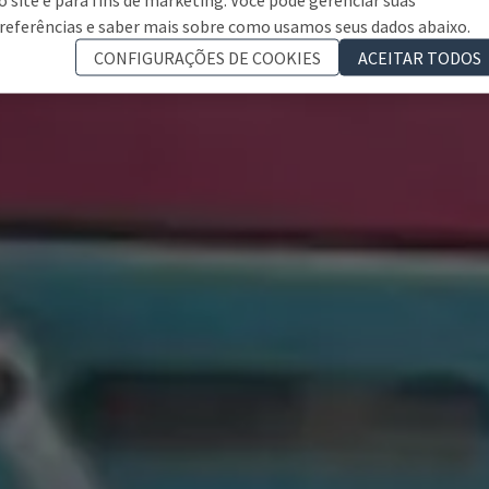
referências e saber mais sobre como usamos seus dados abaixo.
CONFIGURAÇÕES DE COOKIES
ACEITAR TODOS