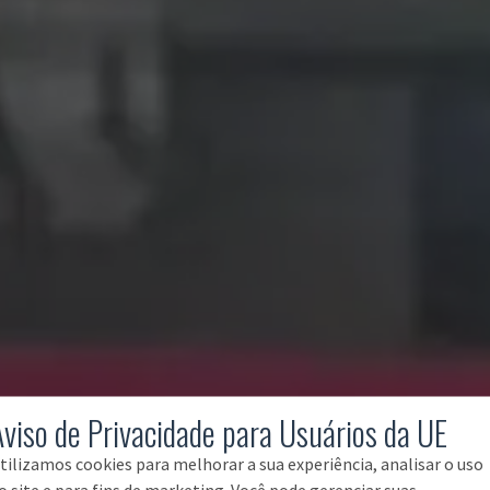
Aviso de Privacidade para Usuários da UE
tilizamos cookies para melhorar a sua experiência, analisar o uso
o site e para fins de marketing. Você pode gerenciar suas