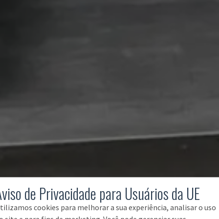
Aviso de Privacidade para Usuários da UE
tilizamos cookies para melhorar a sua experiência, analisar o uso
o site e para fins de marketing. Você pode gerenciar suas