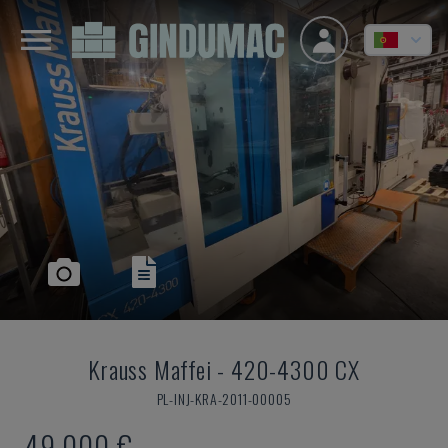
Krauss Maffei
-
420-4300 CX
PL-INJ-KRA-2011-00005
49.000 €