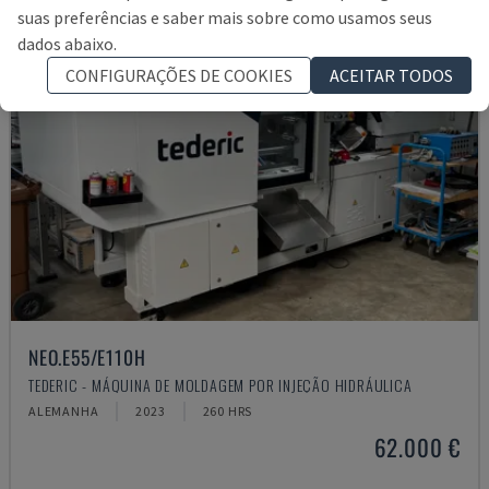
suas preferências e saber mais sobre como usamos seus
dados abaixo.
CONFIGURAÇÕES DE COOKIES
ACEITAR TODOS
NEO.E55/E110H
TEDERIC - MÁQUINA DE MOLDAGEM POR INJEÇÃO HIDRÁULICA
ALEMANHA
2023
260 HRS
62.000 €