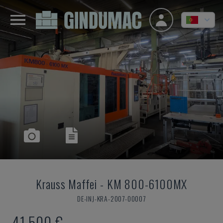
Krauss Maffei
-
KM 800-6100MX
DE-INJ-KRA-2007-00007
41.500 €