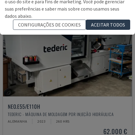
o uso do site e para fins de marketing. Você pode gerenciar
suas preferências e saber mais sobre como usamos seus
dados abaixo.
CONFIGURAÇÕES DE COOKIES
ACEITAR TODOS
NEO.E55/E110H
TEDERIC - MÁQUINA DE MOLDAGEM POR INJEÇÃO HIDRÁULICA
ALEMANHA
2023
260 HRS
62.000 €