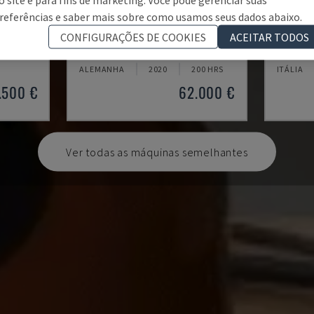
referências e saber mais sobre como usamos seus dados abaixo.
AUDI TSV D5 TÜR
KR 210
CONFIGURAÇÕES DE COOKIES
ACEITAR TODOS
 DO ROBÔ
CHANGO - BRAÇO DO ROBÔ
KUKA - 
ALEMANHA
2020
200 HRS
ITÁLIA
.500 €
62.000 €
Ver todas as máquinas semelhantes