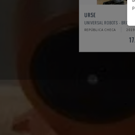
p
UR5E
UNIVERSAL ROBOTS - BRAÇO
REPÚBLICA CHECA
2019
17