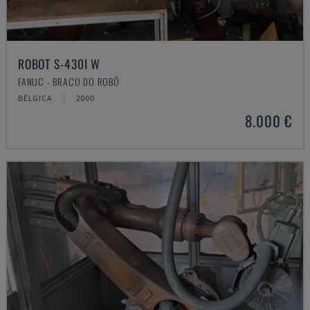
ROBOT S-430I W
FANUC - BRAÇO DO ROBÔ
BÉLGICA
2000
8.000 €