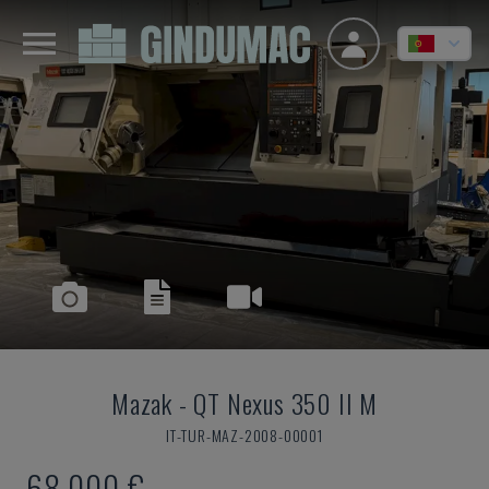
Mazak
-
QT Nexus 350 II M
IT-TUR-MAZ-2008-00001
68.000 €