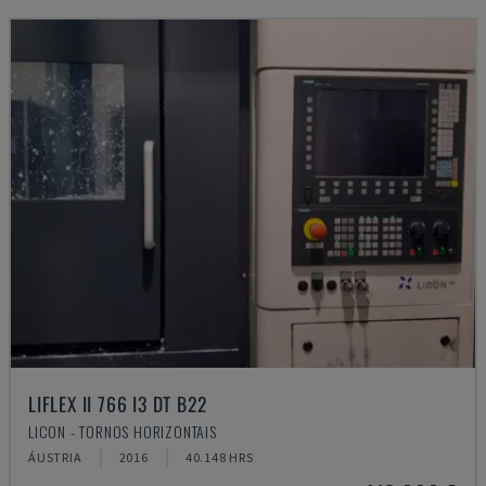
LIFLEX II 766 I3 DT B22
LICON - TORNOS HORIZONTAIS
ÁUSTRIA
2016
40.148 HRS