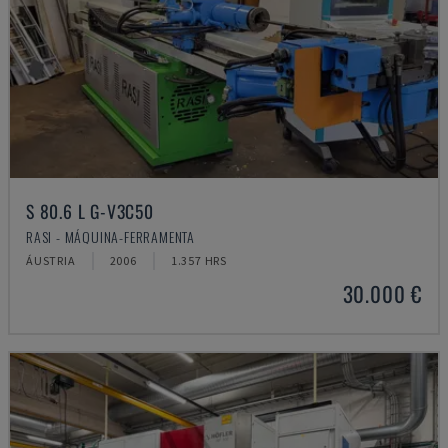
S 80.6 L G-V3C50
RASI - MÁQUINA-FERRAMENTA
ÁUSTRIA
2006
1.357 HRS
30.000 €