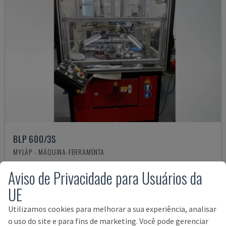
BLP 600/3S
MYLÄP - MÁQUINA-FERRAMENTA
ALEMANHA
2004
4.840 HRS
Aviso de Privacidade para Usuários da
11.000 €
UE
Utilizamos cookies para melhorar a sua experiência, analisar
o uso do site e para fins de marketing. Você pode gerenciar