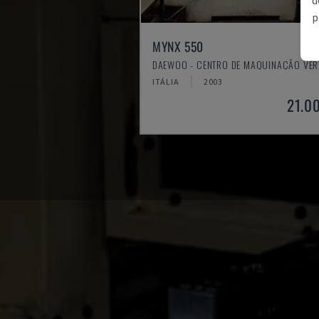
p
MYNX 550
DAEWOO - CENTRO DE MAQUINAÇÃO VER
ITÁLIA
2003
21.0