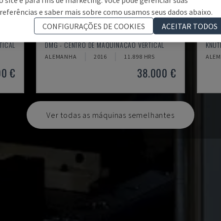
referências e saber mais sobre como usamos seus dados abaixo.
CONFIGURAÇÕES DE COOKIES
ACEITAR TODOS
ECOMILL 800 V
X-M
TICAL
DMG - CENTRO DE MAQUINAÇÃO VERTICAL
KNUT
ALEMANHA
2016
11.898 HRS
ALE
00 €
38.000 €
Ver todas as máquinas semelhantes