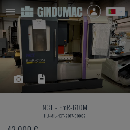
NCT
-
EmR-610M
HU-MIL-NCT-2017-00002
42.000 €