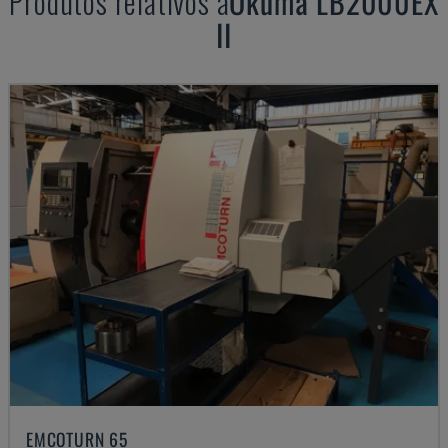
Produtos relativos a
Okuma
LB2000EX
II
EMCOTURN 65