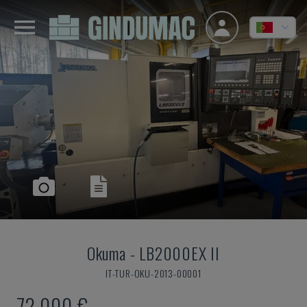
Okuma
-
LB2000EX II
IT-TUR-OKU-2013-00001
72.000 €