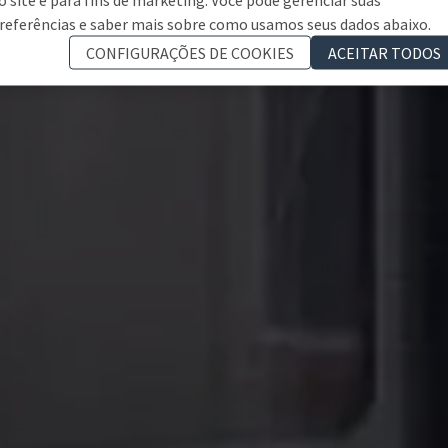
referências e saber mais sobre como usamos seus dados abaixo.
CONFIGURAÇÕES DE COOKIES
ACEITAR TODOS