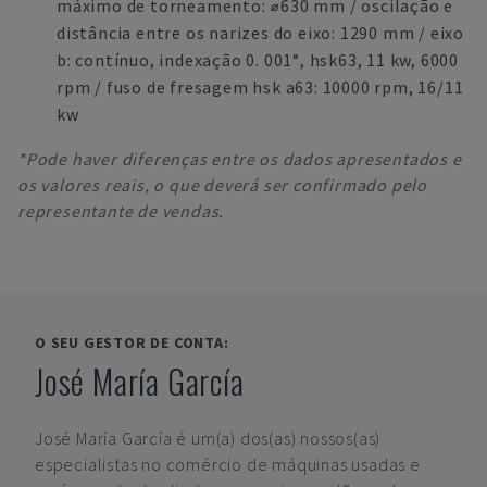
máximo de torneamento: ⌀630 mm / oscilação e
distância entre os narizes do eixo: 1290 mm / eixo
b: contínuo, indexação 0. 001°, hsk63, 11 kw, 6000
rpm / fuso de fresagem hsk a63: 10000 rpm, 16/11
kw
*Pode haver diferenças entre os dados apresentados e
os valores reais, o que deverá ser confirmado pelo
representante de vendas.
O SEU GESTOR DE CONTA:
José María García
José María García
é um(a) dos(as) nossos(as)
especialistas no comércio de máquinas usadas e