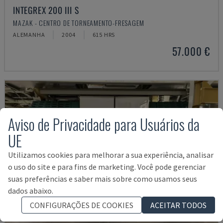
INTEGREX 200 III S
MAZAK - CENTRO DE TORNEAMENTO-FRESAGEM
ALEMANHA
2004
615 HRS
57.000 €
Aviso de Privacidade para Usuários da
UE
Utilizamos cookies para melhorar a sua experiência, analisar
o uso do site e para fins de marketing. Você pode gerenciar
suas preferências e saber mais sobre como usamos seus
dados abaixo.
CONFIGURAÇÕES DE COOKIES
ACEITAR TODOS