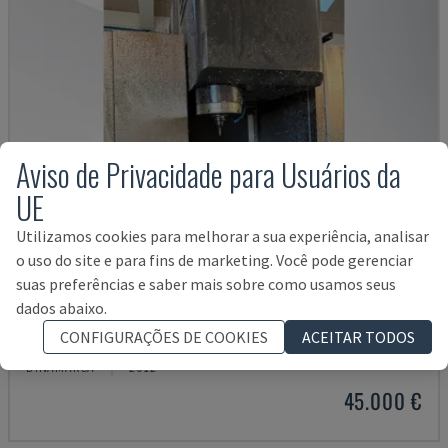
Aviso de Privacidade para Usuários da
UE
Utilizamos cookies para melhorar a sua experiência, analisar
o uso do site e para fins de marketing. Você pode gerenciar
suas preferências e saber mais sobre como usamos seus
dados abaixo.
VTC 300C II
CONFIGURAÇÕES DE COOKIES
ACEITAR TODOS
MAZAK - CENTRO DE MAQUINAÇÃO VERTICAL
DINAMARCA
2012
45.000 €